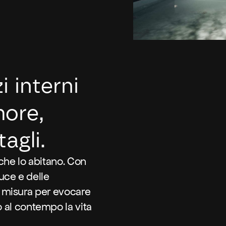
 interni
more,
agli.
 che lo abitano. Con
luce e delle
su misura per evocare
 al contempo la vita