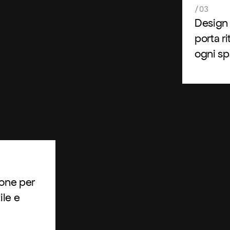
/03
Design 
porta r
ogni sp
ione per
ile e