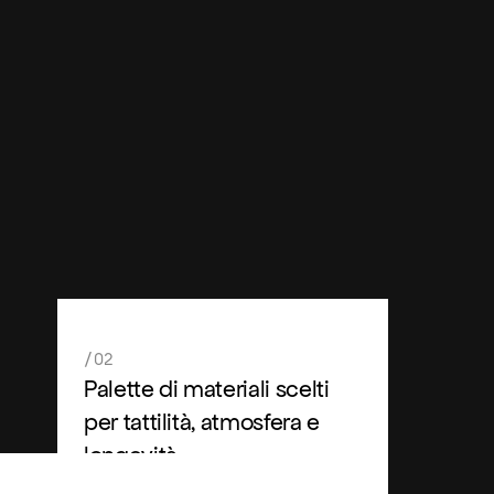
/02
Palette di materiali scelti
per tattilità, atmosfera e
longevità