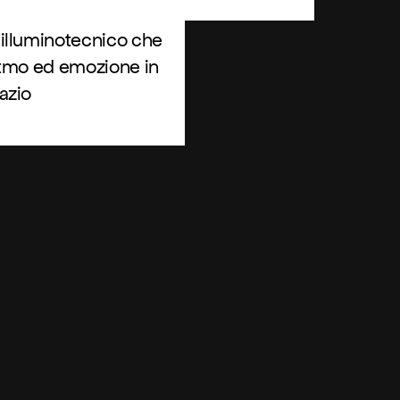
illuminotecnico che
itmo ed emozione in
azio